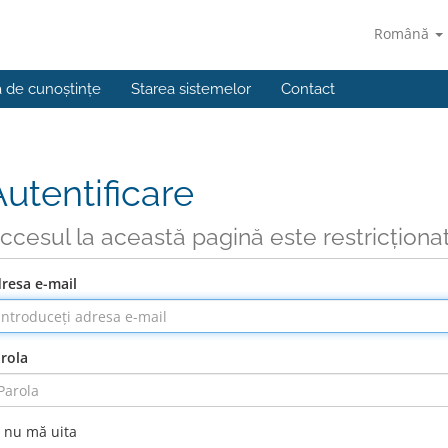
Română
a de cunoștințe
Starea sistemelor
Contact
Autentificare
ccesul la această pagină este restricționa
resa e-mail
rola
nu mă uita