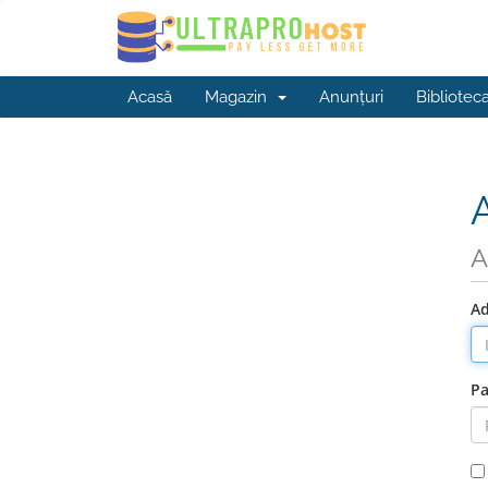
Acasă
Magazin
Anunțuri
Bibliotec
A
Ad
Pa