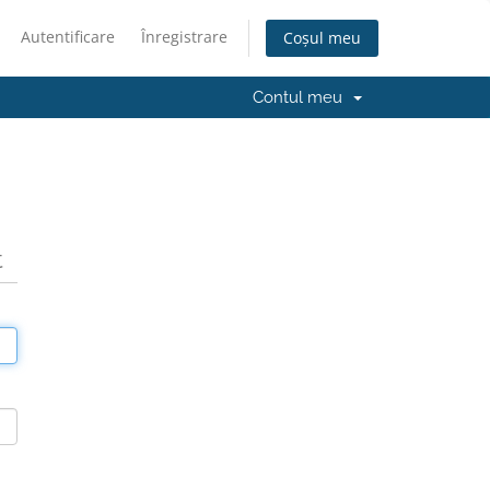
Autentificare
Înregistrare
Coșul meu
Contul meu
t